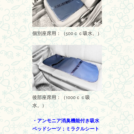
個別座席用：（500ｃｃ吸水。）
後部座席用：（1000ｃｃ吸
水。）
・アンモニア消臭機能付き吸水
ベッドシーツ；ミラクルシート