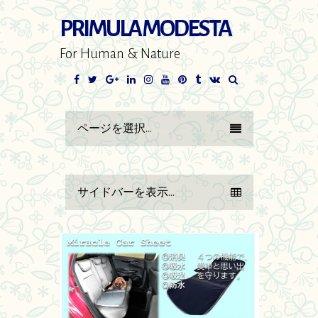
PRIMULA MODESTA
For Human & Nature
Facebook
Twitter
Google+
LinkedIn
Instagram
YouTube
Pinterest
Tumblr
VK
ページを選択...
サイドバーを表示...