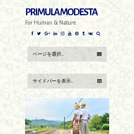
PRIMULA MODESTA
For Human & Nature
Facebook
Twitter
Google+
LinkedIn
Instagram
YouTube
Pinterest
Tumblr
VK
ページを選択...
サイドバーを表示...